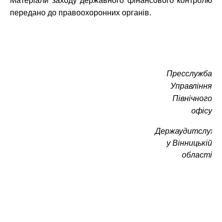
Матеріали заходу державного фінансового контролю
передано до правоохоронних органів.
Пресслужба
Управління
Північного
офісу
Держаудитслужб
у Вінницькій
області