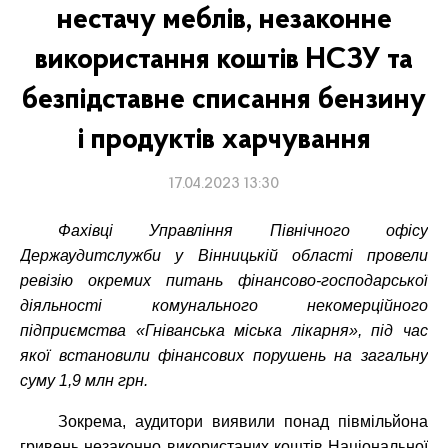
нестачу меблів, незаконне
використання коштів НСЗУ та
безпідставне списання бензину
і продуктів харчування
17.04.2023 13:30
Фахівці Управління Північного офісу
Держаудитслужби у Вінницькій області провели
ревізію
окремих питань фінансово-господарської
діяльності комунального некомерційного
підприємства «Гніванська міська лікарня», під час
якої
встановили фінансових порушень на загальну
суму
1,9 млн
грн.
Зокрема, аудитори виявили понад півмільйона
гривень незаконно використаних коштів Національної