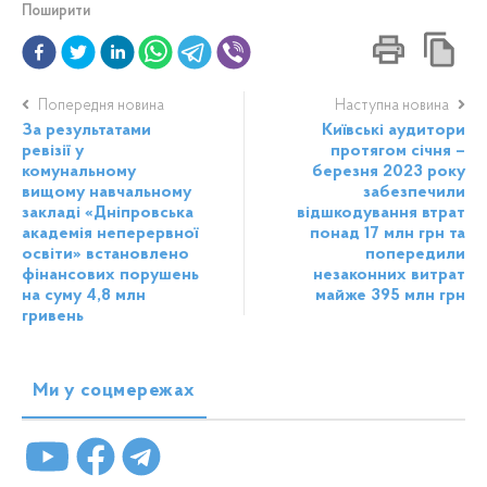
Поширити
Попередня новина
Наступна новина
За результатами
Київські аудитори
ревізії у
протягом січня –
комунальному
березня 2023 року
вищому навчальному
забезпечили
закладі «Дніпровська
відшкодування втрат
академія неперервної
понад 17 млн грн та
освіти» встановлено
попередили
фінансових порушень
незаконних витрат
на суму 4,8 млн
майже 395 млн грн
гривень
Ми у соцмережах