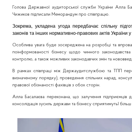
Голова Державної аудиторської служби України Алла Ба
Чижиков підписали Меморандум про співпрацю.
Зокрема, укладена угода передбачає спільну підг
законів та інших нормативно-правових актів України 
Особлива увага буде зосереджена на розробці та впровадж
поінформованості бізнесу щодо чинного законодавства 
контролю, а також можливих законодавчих змін та нововвед
В рамках співпраці між Держаудитслужбою та ТПП пере
визначеному порядку), проведення спільних нарад, консуль
правової обізнаності фахівців з обох сторін.
Алла Басалаєва переконана, що залучення підприємців д
консолідація зусиль держави та бізнесу сприятимутьI біл