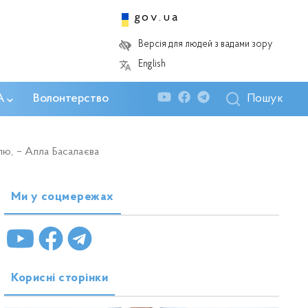
gov.ua
Версія для людей з вадами зору
English
Пошук
А
Волонтерство
лю, – Алла Басалаєва
Ми у соцмережах
Корисні сторінки