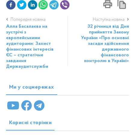
Попередня новина
Наступна новина
Алла Басалаєва на
32 річниця від Дня
зустрічі з
прийняття Закону
європейськими
України «Про основні
аудиторами: Захист
засади здійснення
фінансових інтересів
державного
ЄС – стратегічне
фінансового
завдання
контролю в Україні»
Держаудитслужби
Ми у соцмережах
Корисні сторінки