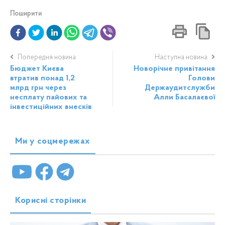
Поширити
Попередня новина
Наступна новина
Бюджет Києва
Новорічне привітання
втратив понад 1,2
Голови
млрд грн через
Держаудитслужби
несплату пайових та
Алли Басалаєвої
інвестиційних внесків
Ми у соцмережах
Корисні сторінки