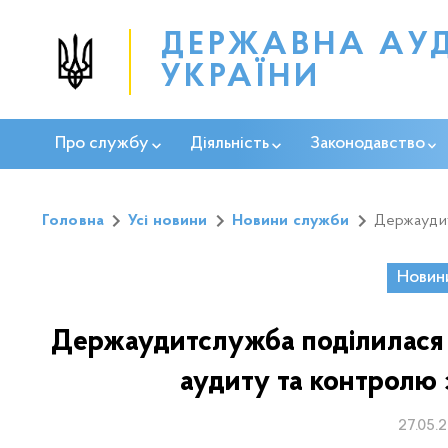
ДЕРЖАВНА АУ
УКРАЇНИ
Про службу
Діяльність
Законодавство
Головна
Усі новини
Новини служби
Держаудит
Новин
Держаудитслужба поділилася 
аудиту та контролю 
27.05.