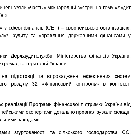
неві взяли участь у міжнародній зустрічі на тему «Аудит
ні».
у у сфері фінансів (CEF) – європейською організацією,
галузі аудиту та управління державними фінансами у
ники Держаудитслужби, Міністерства фінансів України,
у громад та територій України.
на підготовці та впровадженні ефективних систем
ого розділу 32 «Фінансовий контроль» в контексті
с реалізації Програми фінансової підтримки України від
європейськими експертами детально проаналізували складні
ольними заходами.
ми згуртованості та сільського господарства ЄС,