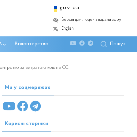
gov.ua
Версія для людей з вадами зору
English
Пошук
А
Волонтерство
контролю за витратою коштів ЄС
Ми у соцмережах
Корисні сторінки