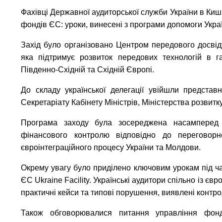
Фахівці Державної аудиторської служби України в Киши
фондів ЄС: уроки, винесені з програми допомоги Украї
Захід було організовано Центром передового досвід
яка підтримує розвиток передових технологій в 
Південно-Східній та Східній Європі.
До складу української делегації увійшли представ
Секретаріату Кабінету Міністрів, Міністерства розвитк
Програма заходу була зосереджена насамперед 
фінансового контролю відповідно до переговорн
євроінтеграційного процесу України та Молдови.
Окрему увагу було приділено ключовим урокам під ча
ЄС Ukraine Facility. Українські аудитори спільно із 
практичні кейси та типові порушення, виявлені контр
Також обговорювалися питання управління фонда