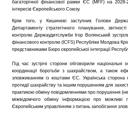
багаторічної фінансової рамки ЄС (MFF) на 2028-
інтересів Європейського Союзу.
Крім того, у Кишиневі заступник Голови Держ
Департаменту стратегічного планування, звітност
контролю Держаудитслужби Ігор Волянський зустріл
фінансового контролю (ICFS) Республіки Молдова Крі
представниками Бюро європейської інтеграції Респуб
Під час зустрічі сторони обговорили національні
координації боротьби з шахрайством, а також еф
зловживанням із коштами ЄС. Українська сторона п
протидії шахрайству та іншим порушенням для захист
практикою обміну повідомленнями про порушення (не
міжвідомчого обміну інформацією про можливі п
Європейським управлінням з питань запобігання зло