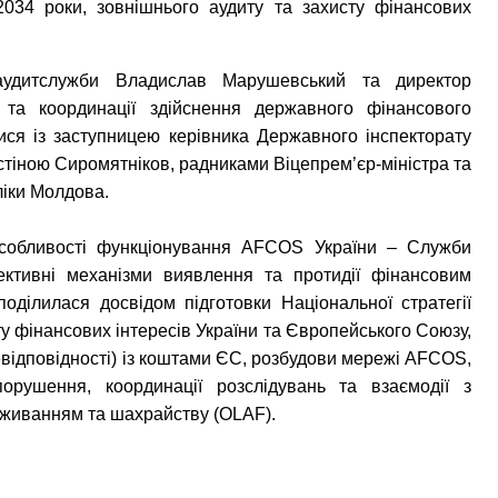
2034 роки, зовнішнього аудиту та захисту фінансових
аудитслужби Владислав Марушевський та директор
і та координації здійснення державного фінансового
ися із заступницею керівника Державного інспекторату
стіною Сиромятніков, радниками Віцепрем’єр-міністра та
ліки Молдова.
 особливості функціонування AFCOS України – Служби
ективні механізми виявлення та протидії фінансовим
оділилася досвідом підготовки Національної стратегії
у фінансових інтересів України та Європейського Союзу,
відповідності) із коштами ЄС, розбудови мережі AFCOS,
орушення, координації розслідувань та взаємодії з
вживанням та шахрайству (OLAF).