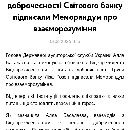
доброчесності Світового банку
підписали Меморандум про
взаєморозуміння
01.06.2026 11:15
Голова Державної аудиторської служби України Алла
Басалаєва та виконуюча обов’язків Віцепрезидента
Віцепрезидентства з питань доброчесності Групи
Світового банку Ліза Розен підписали Меморандум
про взаєморозуміння.
Відтепер дві інституції посилять співпрацю з низки
питань, що становлять взаємний інтерес.
Як зазначила Алла Басалаєва, взаємодія з
Віцепрезидентством з питань доброчесності
дозволить Держаудитслужбі підтримувати найвищі