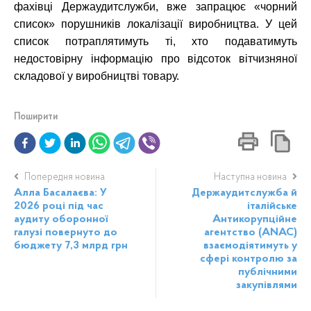
фахівці Держаудитслужби, вже запрацює «чорний
список» порушників локалізації виробництва. У цей
список потраплятимуть ті, хто подаватимуть
недостовірну інформацію про відсоток вітчизняної
складової у виробництві товару.
Поширити
Попередня новина
Наступна новина
Алла Басалаєва: У
Держаудитслужба й
2026 році під час
італійське
аудиту оборонної
Антикорупційне
галузі повернуто до
агентство (ANAC)
бюджету 7,3 млрд грн
взаємодіятимуть у
сфері контролю за
публічними
закупівлями