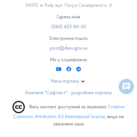
04070, м. Київ, вул. Петра Сагайдачного, 4
Гаряча лінія
(044) 425-80-30
Електронна пошта
post@dasu.gov.ua
Ми у соцмережах
Мапа порталу
Компанія "Софтліст" - розробник порталу
Весь контент доступний за ліцензією
Creative
Commons Attribution 4.0 International license
, якщо не
зазначено інше