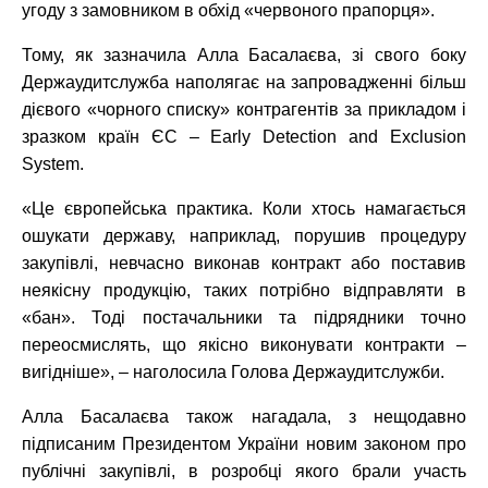
угоду з замовником в обхід «червоного прапорця».
Тому, як зазначила Алла Басалаєва, зі свого боку
Держаудитслужба наполягає на запровадженні більш
дієвого «чорного списку» контрагентів за прикладом і
зразком країн ЄС – Early Detection and Exclusion
System.
«Це європейська практика. Коли хтось намагається
ошукати державу, наприклад, порушив процедуру
закупівлі, невчасно виконав контракт або поставив
неякісну продукцію, таких потрібно відправляти в
«бан». Тоді постачальники та підрядники точно
переосмислять, що якісно виконувати контракти –
вигідніше», – наголосила Голова Держаудитслужби.
Алла Басалаєва також нагадала, з нещодавно
підписаним Президентом України новим законом про
публічні закупівлі, в розробці якого брали участь